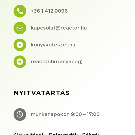

+36 1 412 0096

kapcsolat@reactor.hu

konyvkoteszet.hu

reactor.hu (anyacég)
NYITVATARTÁS

munkanapokon 9:00 – 17:00