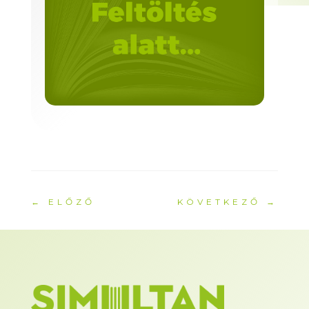
←
ELŐZŐ
KÖVETKEZŐ
→