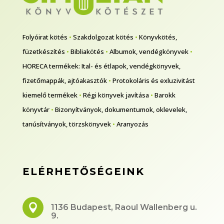
Folyóirat kötés
•
Szakdolgozat kötés
•
Könyvkötés,
füzetkészítés
•
Bibliakötés
•
Albumok, vendégkönyvek
•
HORECA termékek: Ital- és étlapok, vendégkönyvek,
fizetőmappák, ajtóakasztók
•
Protokoláris és exluzivitást
kiemelő termékek
•
Régi könyvek javítása
•
Barokk
könyvtár
•
Bizonyítványok, dokumentumok, oklevelek,
tanúsítványok, törzskönyvek
•
Aranyozás
ELÉRHETŐSÉGEINK

1136 Budapest, Raoul Wallenberg u.
9.