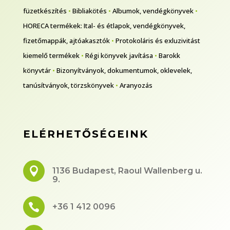
füzetkészítés
•
Bibliakötés
•
Albumok, vendégkönyvek
•
HORECA termékek: Ital- és étlapok, vendégkönyvek,
fizetőmappák, ajtóakasztók
•
Protokoláris és exluzivitást
kiemelő termékek
•
Régi könyvek javítása
•
Barokk
könyvtár
•
Bizonyítványok, dokumentumok, oklevelek,
tanúsítványok, törzskönyvek
•
Aranyozás
ELÉRHETŐSÉGEINK

1136 Budapest, Raoul Wallenberg u.
9.

+36 1 412 0096