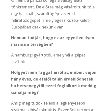
Ó, nem, a párizsi kolléga a válság alatt
tönkrement. De előtte még vásároltunk tőle
egy használt, számítógép-vezérelt
feliratozógépet, amely egész Közép-Kelet-
Európában csak nekünk van.
Honnan tudják, hogy ez az egyetlen ilyen
masina a térségben?
A hamburgi gyártótól, amelynél a gépet
javítják.
Hölgyet nem faggat arról az ember, vajon
hány éves, de afelől talán érdeklődhetek:
ha hetvenegytől ezzel foglalkozik meddig
csinálja még?
Amíg meg tudok felelni a legkényesebb
szakmai kihívásoknak is. Egyenőre tartom a