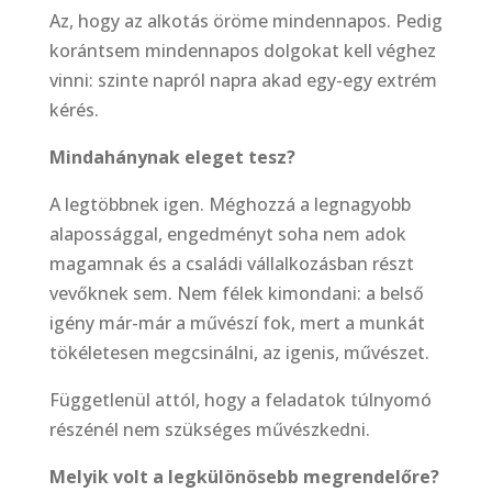
Az, hogy az alkotás öröme mindennapos. Pedig
korántsem mindennapos dolgokat kell véghez
vinni: szinte napról napra akad egy-egy extrém
kérés.
Mindahánynak eleget tesz?
A legtöbbnek igen. Méghozzá a legnagyobb
alapossággal, engedményt soha nem adok
magamnak és a családi vállalkozásban részt
vevőknek sem. Nem félek kimondani: a belső
igény már-már a művészí fok, mert a munkát
tökéletesen megcsinálni, az igenis, művészet.
Függetlenül attól, hogy a feladatok túlnyomó
részénél nem szükséges művészkedni.
Melyik volt a legkülönösebb megrendelőre?