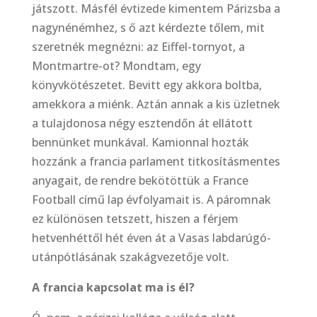
játszott. Másfél évtizede kimentem Párizsba a
nagynénémhez, s ő azt kérdezte tőlem, mit
szeretnék megnézni: az Eiffel-tornyot, a
Montmartre-ot? Mondtam, egy
könyvkötészetet. Bevitt egy akkora boltba,
amekkora a miénk. Aztán annak a kis üzletnek
a tulajdonosa négy esztendőn át ellátott
bennünket munkával. Kamionnal hozták
hozzánk a francia parlament titkosításmentes
anyagait, de rendre bekötöttük a France
Football című lap évfolyamait is. A páromnak
ez különösen tetszett, hiszen a férjem
hetvenhéttől hét éven át a Vasas labdarúgó-
utánpótlásának szakágvezetője volt.
A francia kapcsolat ma is él?