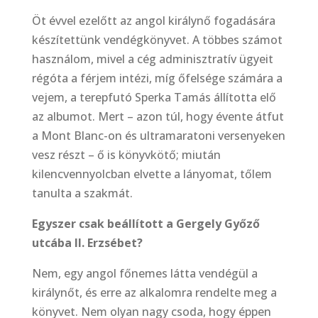
Öt évvel ezelőtt az angol királynő fogadására
készítettünk vendégkönyvet. A többes számot
használom, mivel a cég adminisztratív ügyeit
régóta a férjem intézi, míg őfelsége számára a
vejem, a terepfutó Sperka Tamás állította elő
az albumot. Mert – azon túl, hogy évente átfut
a Mont Blanc-on és ultramaratoni versenyeken
vesz részt – ő is könyvkötő; miután
kilencvennyolcban elvette a lányomat, tőlem
tanulta a szakmát.
Egyszer csak beállított a Gergely Győző
utcába II. Erzsébet?
Nem, egy angol főnemes látta vendégül a
királynőt, és erre az alkalomra rendelte meg a
könyvet. Nem olyan nagy csoda, hogy éppen