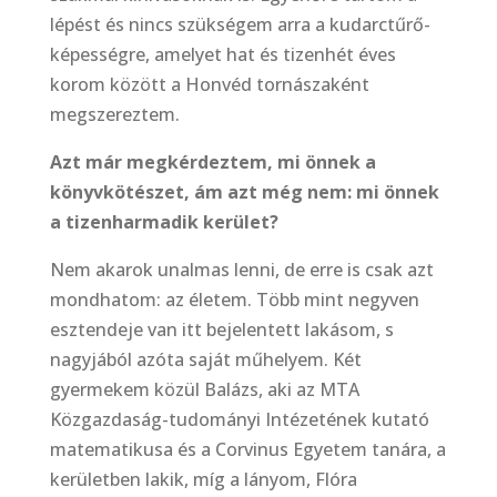
lépést és nincs szükségem arra a kudarctűrő-
képességre, amelyet hat és tizenhét éves
korom között a Honvéd tornászaként
megszereztem.
Azt már megkérdeztem, mi önnek a
könyvkötészet, ám azt még nem: mi önnek
a tizenharmadik kerület?
Nem akarok unalmas lenni, de erre is csak azt
mondhatom: az életem. Több mint negyven
esztendeje van itt bejelentett lakásom, s
nagyjából azóta saját műhelyem. Két
gyermekem közül Balázs, aki az MTA
Közgazdaság-tudományi Intézetének kutató
matematikusa és a Corvinus Egyetem tanára, a
kerületben lakik, míg a lányom, Flóra