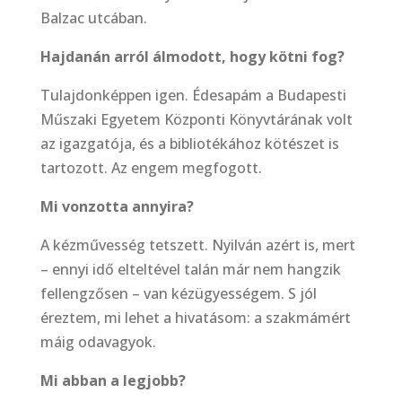
Balzac utcában.
Hajdanán arról álmodott, hogy kötni fog?
Tulajdonképpen igen. Édesapám a Budapesti
Műszaki Egyetem Központi Könyvtárának volt
az igazgatója, és a bibliotékához kötészet is
tartozott. Az engem megfogott.
Mi vonzotta annyira?
A kézművesség tetszett. Nyilván azért is, mert
– ennyi idő elteltével talán már nem hangzik
fellengzősen – van kézügyességem. S jól
éreztem, mi lehet a hivatásom: a szakmámért
máig odavagyok.
Mi abban a legjobb?