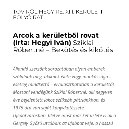
TÖVIRŐL HEGYIRE, XIII. KERÜLETI
FOLYÓIRAT
Arcok a kerületből rovat
(írta: Hegyi Iván)
Sziklai
Róbertné – Bekötés és kikötés
Állandó szerzőnk sorozatában olyan emberek
szólalnak meg. akiknek élete vagy munkássága –
esetleg mindkettő – elválaszthatatlan a kerülettől.
Mostani vendégünk Sziklai Róbertné. aki negyven
éve bejelentett lakos szűkebb pátriánkban. és
1975 óta van saját könyvkötészete
Újlipótvárosban. Illetve most már két üzlete is áll a
Gergely Győző utcában: az újabbat veje, a hosszú