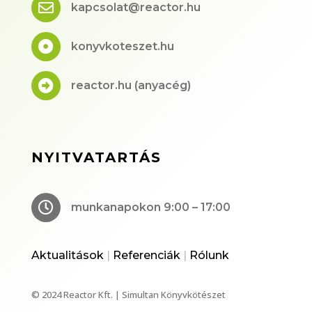

kapcsolat@reactor.hu

konyvkoteszet.hu

reactor.hu (anyacég)
NYITVATARTÁS

munkanapokon 9:00 – 17:00
Aktualitások
|
Referenciák
|
Rólunk
© 2024 Reactor Kft. | Simultan Könyvkötészet