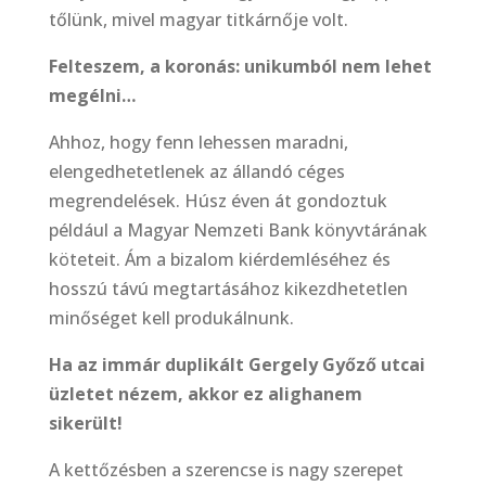
tőlünk, mivel magyar titkárnője volt.
Felteszem, a koronás: unikumból nem lehet
megélni…
Ahhoz, hogy fenn lehessen maradni,
elengedhetetlenek az állandó céges
megrendelések. Húsz éven át gondoztuk
például a Magyar Nemzeti Bank könyvtárának
köteteit. Ám a bizalom kiérdemléséhez és
hosszú távú megtartásához kikezdhetetlen
minőséget kell produkálnunk.
Ha az immár duplikált Gergely Győző utcai
üzletet nézem, akkor ez alighanem
sikerült!
A kettőzésben a szerencse is nagy szerepet