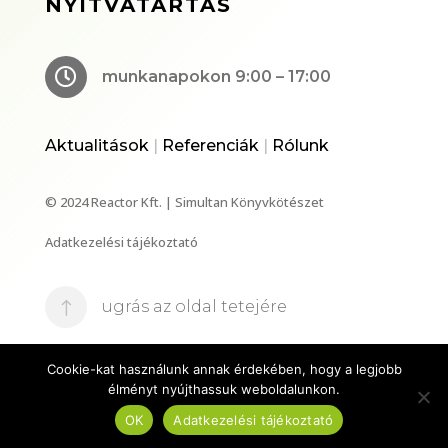
NYITVATARTÁS

munkanapokon 9:00 – 17:00
Aktualitások
|
Referenciák
|
Rólunk
© 2024 Reactor Kft. | Simultan Könyvkötészet
Adatkezelési tájékoztató
!
ugrás az oldal tetejére
Cookie-kat használunk annak érdekében, hogy a legjobb
élményt nyújthassuk weboldalunkon.
OK
Adatkezelési tájékoztató