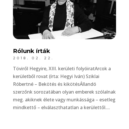
Rólunk írták
2018. 02. 22.
Töviről Hegyire, XIII. kerületi folyóiratArcok a
kerületből rovat (írta: Hegyi Iván) Sziklai
Róbertné – Bekötés és kikötésÁllandó
szerzőnk sorozatában olyan emberek szólalnak
meg. akiknek élete vagy munkássága – esetleg
mindkettő – elválaszthatatlan a kerülettől....