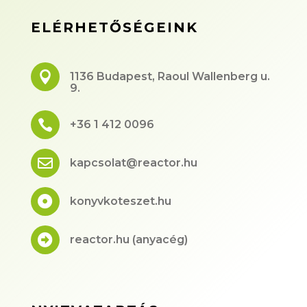
ELÉRHETŐSÉGEINK

1136 Budapest, Raoul Wallenberg u.
9.

+36 1 412 0096

kapcsolat@reactor.hu

konyvkoteszet.hu

reactor.hu (anyacég)