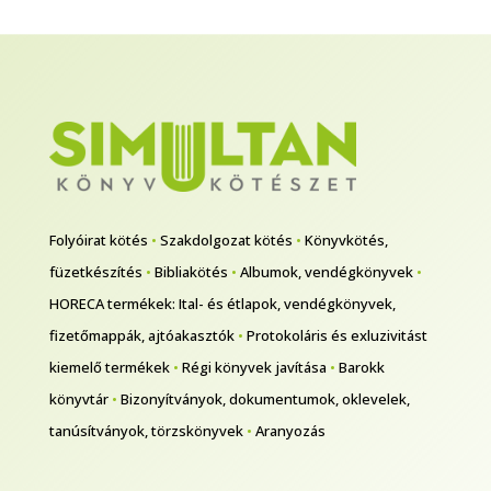
Folyóirat kötés
•
Szakdolgozat kötés
•
Könyvkötés,
füzetkészítés
•
Bibliakötés
•
Albumok, vendégkönyvek
•
HORECA termékek: Ital- és étlapok, vendégkönyvek,
fizetőmappák, ajtóakasztók
•
Protokoláris és exluzivitást
kiemelő termékek
•
Régi könyvek javítása
•
Barokk
könyvtár
•
Bizonyítványok, dokumentumok, oklevelek,
tanúsítványok, törzskönyvek
•
Aranyozás